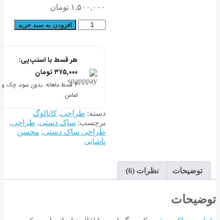
از 5 امتیاز
۱,۵۰۰,۰۰۰
تومان
مشتری
طراحی
افزودن به سبد خرید
ساک
دستی
عدد
هر قسط با اسنپ‌پی:
۳۷۵,۰۰۰
تومان
۴ قسط ماهانه. بدون سود، چک و
ضامن.
دسته:
طراحی
,
کاتالوگ
برچسب:
ساک دستی
,
طراحی
,
طراحی ساک دستی
,
محسن
پاشایی
توضیحات
نظرات (6)
ضیحات