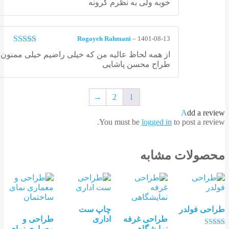
خوبه ولی به نظرم گرونه
5
Rogayeh Rahmani
–
1401-08-13
نمره
5
از 5
از همه لحاظ عالیه من که خیلی راضیم خیلی ممنون از
طراح محسن پاشایی
→
2
1
Add a re
You must be
logged in
to post a rev
صولات مشابه
حی فولدر
چاپ ست
طراحی غرفه
اداری
طراحی و
نمایشگاهی
معماری نمای