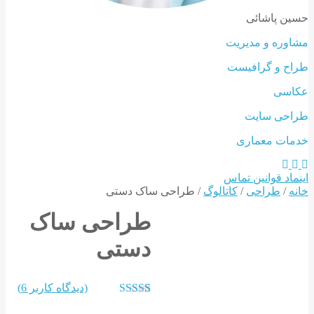
ن پاشائی
ره و مدیریت
ح و گرافیست
سی
حی سایت
ات معماری
د
قوانین
تماس
/
طراحی
/
کاتالوگ
/ طراحی ساک دستی
طراحی ساک
دستی
(دیدگاه کاربر
6
)
5
امتیاز
4.80